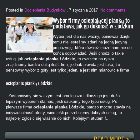
Posted in
Docieplenia Budynków
, 7 stycznia 2017
No comments
Wybór firmy ocieplającej pianką to
podstawa, jak go dokonać w Łódzkim
Wybór jest dla nas ważny, ponieważ dzięki
temu nie jesteśmy zdani na jedną jedyną
propozycję, która również może nam nie do
końca odpowiadać. Jeśli chodzi o takie
usługi jak
ocieplanie pianką Łódzkie
, to owszem na rynku
znajdziemy bardzo dużą ilość firm, jednak prawda jest taka, że
sensowny wybór z góry jest tylko jeden, a jest nim mianowicie firma
ocieplanie pianką Łódzkie
. Zastanówmy się w czym jest ona lepsza i dlaczego jest dużo
lepszym wyborem dla nas, jeśli szukamy tego typu usług. Po
pierwsze firma
ocieplanie pianką Łódzkie
, bardzo mocno stawia na
indywidualność oferty, więc jeśli potrzebujemy dobrych usług, to
najlepiej zgłosić się właśnie do nich! Kolejnym atutem f...
READ MORE >