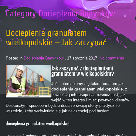
Category Docieplenia Budynków
Docieplenia granulatem
wielkopolskie – Jak zaczynać
Posted in
Docieplenia Budynków
, 17 stycznia 2017
No comments
Jak zaczynać z dociepleniami
granulatem w wielkopolskim?
Jeśli interesujemy się takim tematem jak
docieplenia granulatem wielkopolskie
, z
pewnością interesuje nas również fakt, jak
wejść w ten interes i mieć pewnych klientów.
Doskonałym sposobem będzie dodanie swojej oferty praktycznie
wszędzie, żeby wyświetlała się jak najczęściej pod hasłem
docieplenia granulatem wielkopolskie
, ponieważ najgorszym co można zrobić, to zamknąć się na któryś z