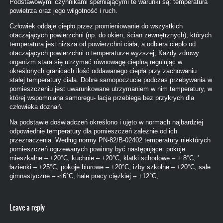
Podstawowymi czynnikami spełniającymi te warunki są: temperatura
powietrza oraz jego wilgotność i ruch.
Człowiek oddaje ciepło przez promieniowanie do wszystkich
otaczających powierzchni (np. do okien, ścian zewnętrznych), których
temperatura jest niższa od powierzchni ciała, a odbiera ciepło od
otaczających powierzchni o temperaturze wyższej, Każdy zdrowy
organizm stara się utrzymać równowagę cieplną regulując w
określonych granicach ilość oddawanego ciepła przy zachowaniu
stałej temperatury ciała. Dobre samopoczucie podczas przebywania w
pomieszczeniu jest uwarunkowane utrzymaniem w nim temperatury, w
której wspomniana samoregu- lacja przebiega bez przykrych dla
człowieka doznań.
Na podstawie doświadczeń określono i ujęto w normach najbardziej
odpowiednie temperatury dla pomieszczeń zależnie od ich
przeznaczenia. Według normy PN-82/B-02402 temperatury niektórych
pomieszczeń ogrzewanych powinny być następujące: pokoje
mieszkalne – +20°C, kuchnie – +20°C, klatki schodowe – + 8°C, '
łazienki – +25°C, pokoje biurowe – +20°C, izby szkolne – +20°C, sale
gimnastyczne – -rl6°C, hale pracy ciężkiej – +12°C,
Leave a reply