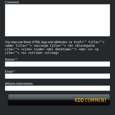
Comment
You may use these HTML tags and attributes:
<a href="" title="">
<abbr title=""> <acronym title=""> <b> <blockquote
cite=""> <cite> <code> <del datetime=""> <em> <i> <q
cite=""> <s> <strike> <strong>
Nazwa
*
Email
*
Witryna internetowa