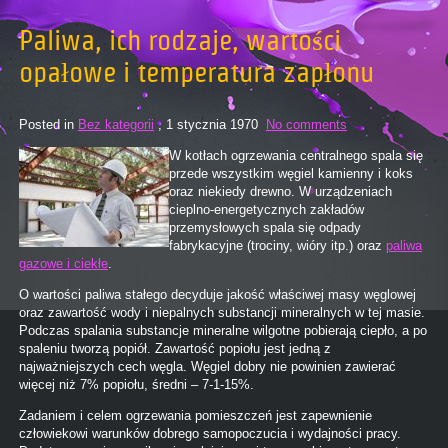
Paliwa, ich rodzaje, wartości
opałowe i temperatura zapłonu
Posted in
Bez kategorii
, 1 stycznia 1970
No comments
W kotłach ogrzewania centralnego spala się
przede wszystkim węgiel kamienny i koks
oraz niekiedy drewno. W urządzeniach
cieplno-energetycznych zakładów
przemysłowych spala się odpady
fabrykacyjne (trociny, wióry itp.) oraz
paliwa
gazowe i ciekłe
.
O wartości paliwa stałego decyduje jakość właściwej masy węglowej
oraz zawartość wody i niepalnych substancji mineralnych w tej masie.
Podczas spalania substancje mineralne wilgotne pobierają ciepło, a po
spaleniu tworzą popiół. Zawartość popiołu jest jedną z
najważniejszych cech węgla. Węgiel dobry nie powinien zawierać
więcej niż 7% popiołu, średni – 7-1-15%.
Zadaniem i celem ogrzewania pomieszczeń jest zapewnienie
człowiekowi warunków dobrego samopoczucia i wydajności pracy.