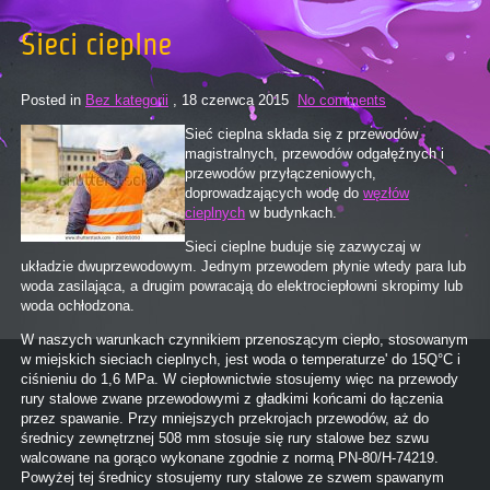
Sieci cieplne
Posted in
Bez kategorii
, 18 czerwca 2015
No comments
Sieć cieplna składa się z przewodów
magistralnych, przewodów odgałęźnych i
przewodów przyłączeniowych,
doprowadzających wodę do
węzłów
cieplnych
w budynkach.
Sieci cieplne buduje się zazwyczaj w
układzie dwuprzewodowym. Jednym przewodem płynie wtedy para lub
woda zasilająca, a drugim powracają do elektrociepłowni skropimy lub
woda ochłodzona.
W naszych warunkach czynnikiem przenoszącym ciepło, stosowanym
w miejskich sieciach cieplnych, jest woda o temperaturze' do 15Q°C i
ciśnieniu do 1,6 MPa. W ciepłownictwie stosujemy więc na przewody
rury stalowe zwane przewodowymi z gładkimi końcami do łączenia
przez spawanie. Przy mniejszych przekrojach przewodów, aż do
średnicy zewnętrznej 508 mm stosuje się rury stalowe bez szwu
walcowane na gorąco wykonane zgodnie z normą PN-80/H-74219.
Powyżej tej średnicy stosujemy rury stalowe ze szwem spawanym