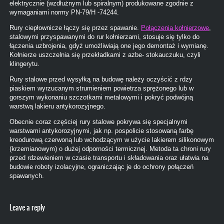
elektrycznie (wzdłużnym lub spiralnym) produkowane zgodnie z
wymaganiami normy PN-79/H -74244.
Rury ciepłownicze łączy się przez spawanie.
Połączenia kołnierzowe
,
stalowymi przyspawanymi do rur kołnierzami, stosuje się tylko do
łączenia uzbrojenia, gdyż umożliwiają one jego demontaż i wymianę.
Kołnierze uszczelnia się przekładkami z azbe- stokauczuku, czyli
klingerytu.
Rury stalowe przed wysyłką na budowę należy oczyścić z rdzy
piaskiem wyrzucanym strumieniem powietrza sprężonego lub w
gorszym wykonaniu szczotkami metalowymi i pokryć podwójną
warstwą lakieru antykorozyjnego.
Obecnie coraz częściej rury stalowe pokrywa się specjalnymi
warstwami antykorozyjnymi, jak np. pospolicie stosowaną farbę
kreodurową czerwoną lub wchodzącym w użycie lakierem silikonowym
(krzemianowym) o dużej odporności termicznej. Metoda ta chroni rury
przed rdzewieniem w czasie transportu i składowania oraz ułatwia na
budowie roboty izolacyjne, ograniczając je do ochrony połączeń
spawanych.
Leave a reply