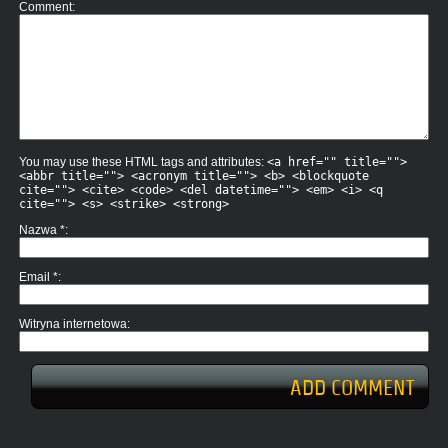
Comment
You may use these HTML tags and attributes:
<a href="" title="">
<abbr title=""> <acronym title=""> <b> <blockquote
cite=""> <cite> <code> <del datetime=""> <em> <i> <q
cite=""> <s> <strike> <strong>
Nazwa
*
Email
*
Witryna internetowa