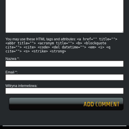
You may use these HTML tags and attributes:
<a href="" title="">
<abbr title=""> <acronym title=""> <b> <blockquote
cite=""> <cite> <code> <del datetime=""> <em> <i> <q
cite=""> <s> <strike> <strong>
Nazwa
*
Email
*
Witryna internetowa