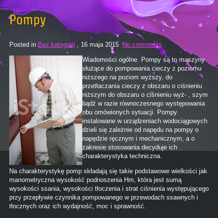
Pompy
Posted in
Bez kategorii
, 16 maja 2015
No comments
Wiadomości ogólne. Pompy są to maszyny
służące do pompowania cieczy z poziomu
niższego na poziom wyższy, do
przetłaczania cieczy z obszaru o ciśnieniu
niższym do obszaru o ciśnieniu wyż- , szym
bądź w razie równoczesnego występowania
obu omówionych sytuacji. Pompy
instalowane w urządzeniach wodociągowych
dzieli się zależnie od napędu na pompy o
napędzie ręcznym i mechanicznym, a o
zakresie stosowania decyduje ich
charakterystyka techniczna.
Na charakterystykę pomp składają się takie podstawowe wielkości jak
manometryczna wysokość podnoszenia Hm, która jest sumą
wysokości ssania, wysokości tłoczenia i strat ciśnienia występującego
przy przepływie czynnika pompowanego w przewodach ssawnych i
tłocznych oraz ich wydajność, moc i sprawność.