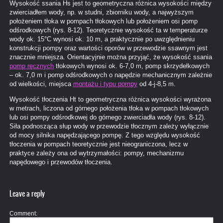
Wysokość ssania Hs jest to geometryczna różnica wysokości między
zwierciadłem wody, np. w studni, zbiorniku wody, a najwyższym
położeniem tłoka w pompach tłokowych lub położeniem osi pomp
odśrodkowych (rys. 8-12). Teoretycznie wysokość ta w temperaturze
wody ok. 15°C wynosi ok. 10 m, a praktycznie po uwzględnieniu
konstrukcji pompy oraz wartości oporów w przewodzie ssawnym jest
znacznie mniejsza. Orientacyjnie można przyjąć, że wysokość ssania
pomp ręcznych
tłokowych wynosi ok. 6-7,0 m, pomp skrzydełkowych
– ok. 7,0 m i pomp odśrodkowych o napędzie mechanicznym zależnie
od wielkości, miejsca
montażu i typu pompy
od 4-j-8,5 m.
Wysokość tłoczenia Ht to geometryczna różnica wysokości wyrażona
w metrach, liczona od górnego położenia tłoka w pompach tłokowych
lub osi pompy odśrodkowej do górnego zwierciadła wody (rys. 8-12).
Siła podnosząca słup wody w przewodzie tłocznym zależy wyłącznie
od mocy silnika napędzającego pompę. Z tego względu wysokość
tłoczenia w pompach teoretycznie jest nieograniczona, lecz w
praktyce zależy ona od wytrzymałości: pompy, mechanizmu
napędowego i przewodów tłoczenia.
Leave a reply
Comment