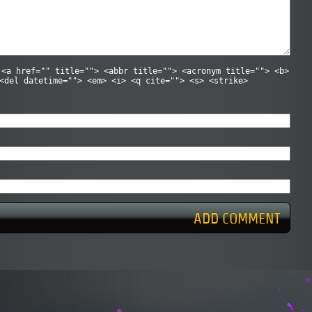
:
<a href="" title=""> <abbr title=""> <acronym title=""> <b>
<del datetime=""> <em> <i> <q cite=""> <s> <strike>