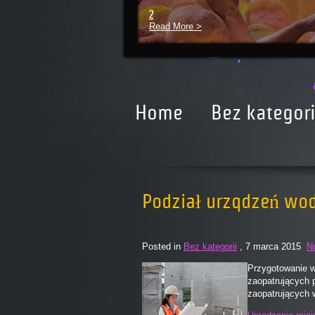
2
Read More >
Home
Bez kategori
Podział urzqdzeń wod
Posted in
Bez kategorii
, 7 marca 2015
N
Przygotowanie w
zaopatrujących 
zaopatrujących 