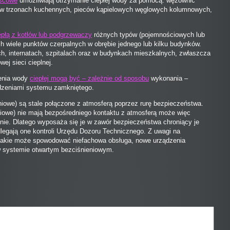
jscowe
umożliwiają otrzymanie ciepłej wody za pomocą: wężownic
w trzonach kuchennych, pieców kąpielowych węglowych kolumnowych,
epłą z kotłów lub podgrzewaczy
różnych typów (pojemnościowych lub
 wiele punktów czerpalnych w obrębie jednego lub kilku budynków.
ach, internatach, szpitalach oraz w budynkach mieszkalnych, zwłaszcza
ej sieci cieplnej.
zenia wody
ciepłej mogą być – zależnie od sposobu
wykonania –
ądzeniami systemu zamkniętego.
iowe) są stale połączone z atmosferą poprzez rurę bezpieczeństwa.
iowe) nie mają bezpośredniego kontaktu z atmosferą może więc
ienie. Dlatego wyposaża się je w zawór bezpieczeństwa chroniący je
legają one kontroli Urzędu Dozoru Technicznego. Z uwagi na
, jakie może spowodować niefachowa obsługa, nowe urządzenia
w systemie otwartym bezciśnieniowym.