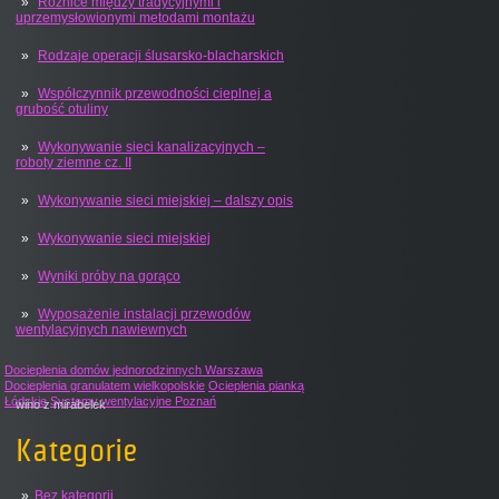
Różnice między tradycyjnymi i
uprzemysłowionymi metodami montażu
Rodzaje operacji ślusarsko-blacharskich
Współczynnik przewodności cieplnej a
grubość otuliny
Wykonywanie sieci kanalizacyjnych –
roboty ziemne cz. II
Wykonywanie sieci miejskiej – dalszy opis
Wykonywanie sieci miejskiej
Wyniki próby na gorąco
Wyposażenie instalacji przewodów
wentylacyjnych nawiewnych
Docieplenia domów jednorodzinnych Warszawa
Docieplenia granulatem wielkopolskie
Ocieplenia pianką
Łódzkie
Systemy wentylacyjne Poznań
wino z mirabelek
Kategorie
Bez kategorii