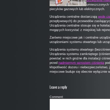
Urządzenia mie
umieszczonych 
piecyków gazowych lub elektrycznych.
Urządzenia centralne dostarczają
wodę ci
przepływowych) do przewodów zasilających
Urządzenia centralne stosuje się w hotel
mogących korzystać z miejskiej lub rejonow
Zarówno miejscowe jak i centralne urząd
urządzeniami systemu otwartego lub urz
Urządzenia systemu otwartego (bezciśnien
Urządzenia systemu zamkniętego (ciśnien
powstać w nich groźne dla instalacji ciśn
przed
nadmiernym wzrostem ciśnienia
pod
kłopotliwość dozoru i niebezpieczeństwo
miejscowe buduje się obecnie wyłącznie 
Leave a reply
Comment