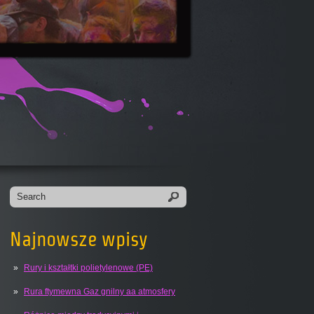
Najnowsze wpisy
Rury i kształtki polietylenowe (PE)
Rura ftymewna Gaz gnilny aa atmosfery