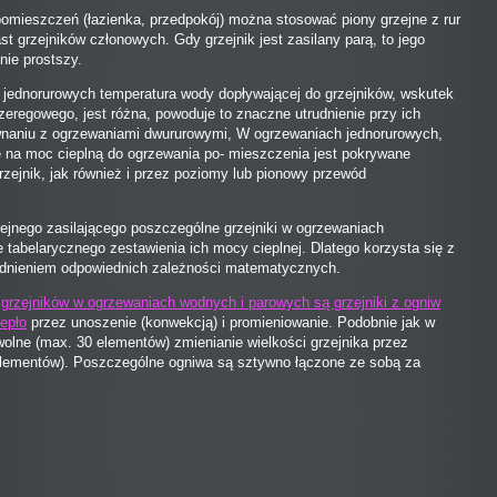
 pomieszczeń (łazienka, przedpokój) można stosować piony grzejne z rur
t grzejników członowych. Gdy grzejnik jest zasilany parą, to jego
nie prostszy.
jednorurowych temperatura wody dopływającej do grzejników, wskutek
zeregowego, jest różna, powoduje to znaczne utrudnienie przy ich
naniu z ogrzewaniami dwururowymi, W ogrzewaniach jednorurowych,
 na moc cieplną do ogrzewania po- mieszczenia jest pokrywane
zejnik, jak również i przez poziomy lub pionowy przewód
jnego zasilającego poszczególne grzejniki w ogrzewaniach
 tabelarycznego zestawienia ich mocy cieplnej. Dlatego korzysta się z
ędnieniem odpowiednich zależności matematycznych.
m
grzejników w ogrzewaniach wodnych i parowych są grzejniki z ogniw
iepło
przez unoszenie (konwekcją) i promieniowanie. Podobnie jak w
owolne (max. 30 elementów) zmienianie wielkości grzejnika przez
elementów). Poszczególne ogniwa są sztywno łączone ze sobą za