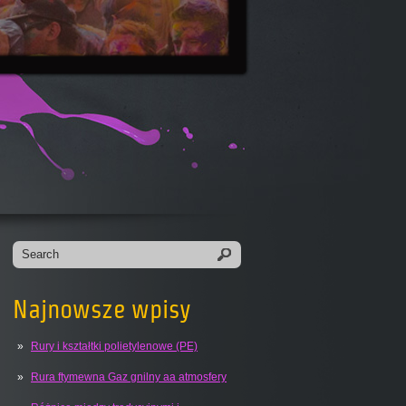
Najnowsze wpisy
Rury i kształtki polietylenowe (PE)
Rura ftymewna Gaz gnilny aa atmosfery