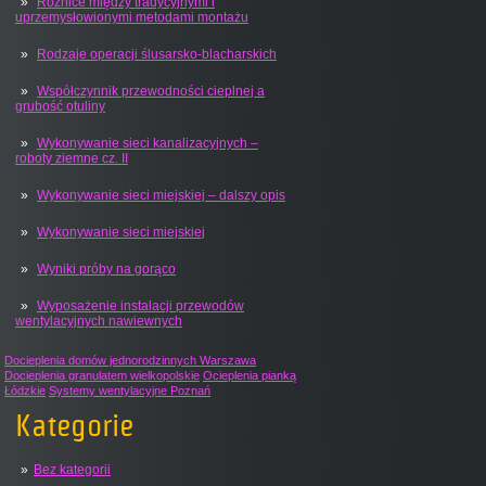
Różnice między tradycyjnymi i
uprzemysłowionymi metodami montażu
Rodzaje operacji ślusarsko-blacharskich
Współczynnik przewodności cieplnej a
grubość otuliny
Wykonywanie sieci kanalizacyjnych –
roboty ziemne cz. II
Wykonywanie sieci miejskiej – dalszy opis
Wykonywanie sieci miejskiej
Wyniki próby na gorąco
Wyposażenie instalacji przewodów
wentylacyjnych nawiewnych
Docieplenia domów jednorodzinnych Warszawa
Docieplenia granulatem wielkopolskie
Ocieplenia pianką
Łódzkie
Systemy wentylacyjne Poznań
Kategorie
Bez kategorii