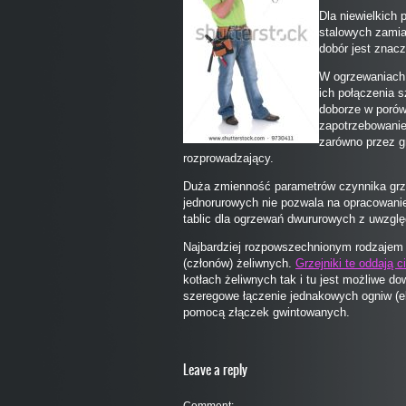
Dla niewielkich
stalowych zamias
dobór jest znacz
W ogrzewaniach 
ich połączenia s
doborze w porów
zapotrzebowanie
zarówno przez gr
rozprowadzający.
Duża zmienność parametrów czynnika grze
jednorurowych nie pozwala na opracowanie
tablic dla ogrzewań dwururowych z uwzgl
Najbardziej rozpowszechnionym rodzaje
(członów) żeliwnych.
Grzejniki te oddają c
kotłach żeliwnych tak i tu jest możliwe d
szeregowe łączenie jednakowych ogniw (
pomocą złączek gwintowanych.
Leave a reply