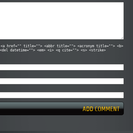
:
<a href="" title=""> <abbr title=""> <acronym title=""> <b>
<del datetime=""> <em> <i> <q cite=""> <s> <strike>